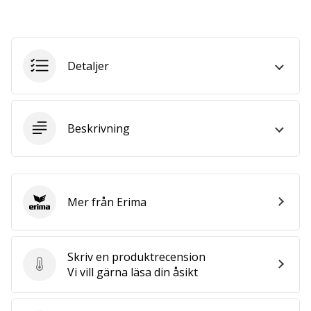
vårt…
Detaljer
Visa
alla
artiklar
Beskrivning
Mer från Erima
Erima
Skriv en produktrecension
Skriv en produktrecension
Vi vill gärna läsa din åsikt