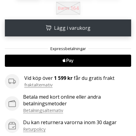
affiliate
164
Barns
program
Har
du
Lägg i varukorg
din
egen
hemsida,
blogg, en
Facebook-
sida
eller
Vid köp över
1 599 kr
får du gratis frakt
ett
fraktalternativ
diskussionsforum?
Ta
Betala med kort online eller andra
chansen
betalningsmetoder
att tjäna
Betalningsalternativ
pengar.
Gå
Du kan returnera varorna inom 30 dagar
med
Returpolicy
i