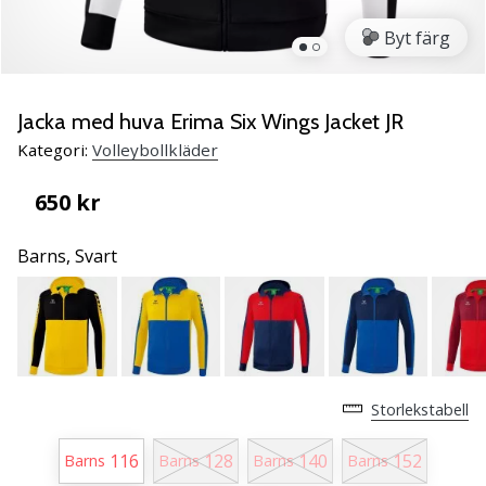
ambassadör
Byt färg
Har
du
samma
Jacka med huva Erima Six Wings Jacket JR
passion
som
Kategori:
Volleybollkläder
vi?
Join
650 kr
us
as
Barns,
Svart
a
Brand
Ambassador.
11. 8. 2022
Storlekstabell
•
3 min. läsning
116
128
140
152
Barns
Barns
Barns
Barns
Weplayvolleyball