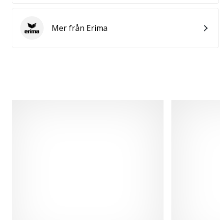
Mer från Erima
Erima