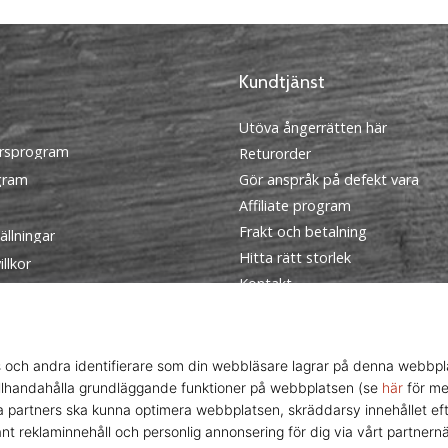
Kundtjänst
Utöva ångerrätten här
rsprogram
Returorder
ogram
Gör anspråk på defekt vara
Affiliate program
Frakt och betalning
ällningar
Hitta rätt storlek
llkor
Kontakt
FAQ
Sekretesspolicy
Ambassador program
© 2010 – 2026
WePlayVolleyball.se