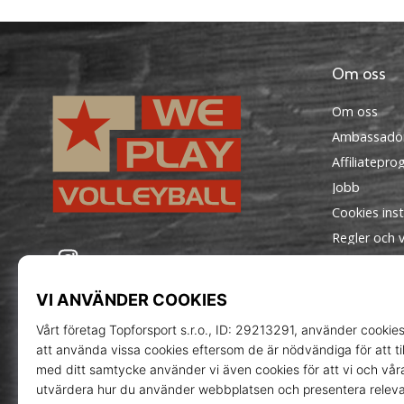
Om oss
Om oss
Ambassadö
Affiliatepr
Jobb
Cookies inst
Regler och vi
WePlayVolleyball.se
Instagram