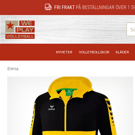
FRI FRAKT
PÅ BESTÄLLNINGAR ÖVER 1 5
WePlayVolleyball.se
NYHETER
VOLLEYBOLLSKOR
KLÄDER
Erima