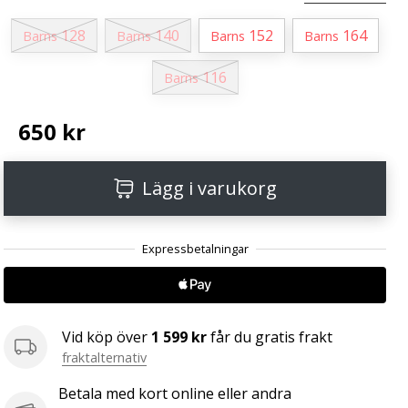
128
140
152
164
Barns
Barns
Barns
Barns
116
Barns
650 kr
Lägg i varukorg
Vid köp över
1 599 kr
får du gratis frakt
fraktalternativ
Betala med kort online eller andra