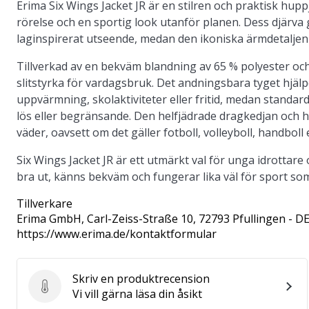
Erima Six Wings Jacket JR är en stilren och praktisk hupp
rörelse och en sportig look utanför planen. Dess djärva
laginspirerat utseende, medan den ikoniska ärmdetaljen ti
Tillverkad av en bekväm blandning av 65 % polyester o
slitstyrka för vardagsbruk. Det andningsbara tyget hjäl
uppvärmning, skolaktiviteter eller fritid, medan standar
lös eller begränsande. Den helfjädrade dragkedjan och h
väder, oavsett om det gäller fotboll, volleyboll, handboll
Six Wings Jacket JR är ett utmärkt val för unga idrottare
bra ut, känns bekväm och fungerar lika väl för sport som 
Tillverkare
Erima GmbH
, Carl-Zeiss-Straße 10, 72793 Pfullingen - D
https://www.erima.de/kontaktformular
Skriv en produktrecension
Skriv en produktrecension
Vi vill gärna läsa din åsikt