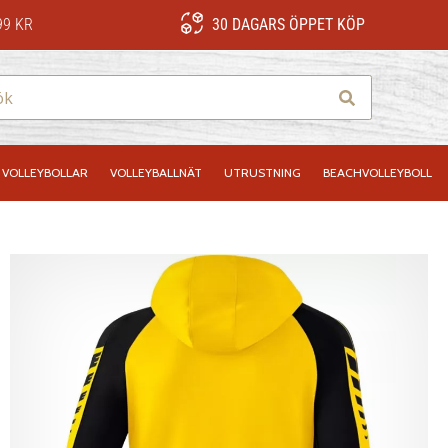
99 KR
30 DAGARS ÖPPET KÖP
Sök
VOLLEYBOLLAR
VOLLEYBALLNÄT
UTRUSTNING
BEACHVOLLEYBOLL