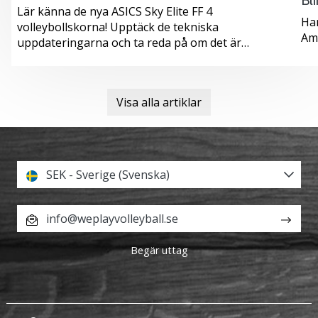
Bl
Lär känna de nya ASICS Sky Elite FF 4
Har
volleybollskorna! Upptäck de tekniska
Am
uppdateringarna och ta reda på om det är…
Visa alla artiklar
SEK - Sverige (Svenska)
info@weplayvolleyball.se
Begär uttag