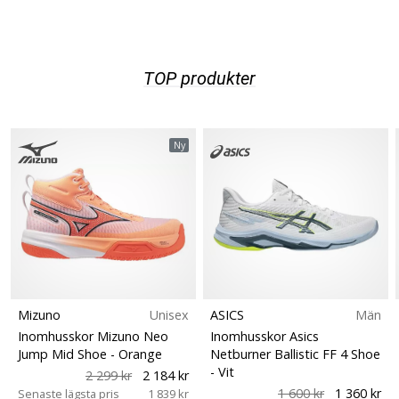
vårt…
TOP produkter
Visa
alla
artiklar
Ny
Mizuno
Unisex
ASICS
Män
Inomhusskor Mizuno Neo
Inomhusskor Asics
Jump Mid Shoe
- Orange
Netburner Ballistic FF 4 Shoe
- Vit
2 299 kr
2 184 kr
1 600 kr
1 360 kr
Senaste lägsta pris
1 839 kr