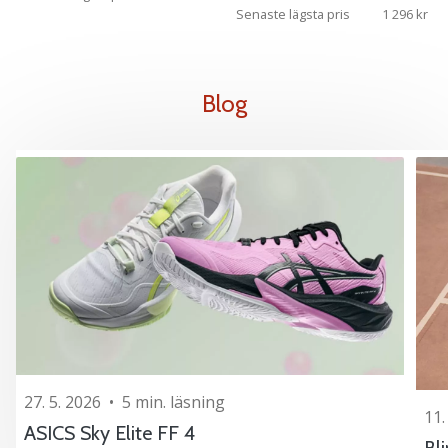
Senaste lägsta pris
1 296 kr
Blog
27. 5. 2026
•
5 min. läsning
11.
ASICS Sky Elite FF 4