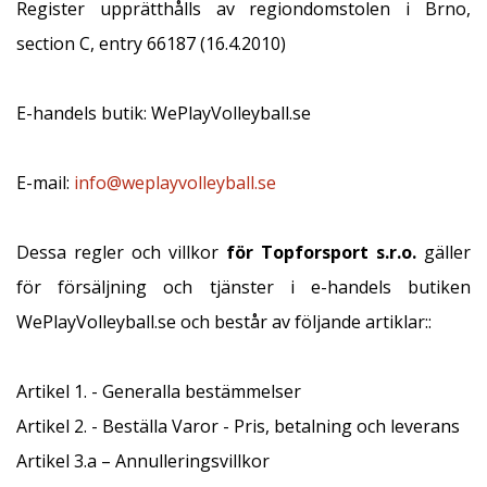
Register upprätthålls av regiondomstolen i Brno,
ambassadör
section C, entry 66187 (16.4.2010)
Har
du
samma
E-handels butik: WePlayVolleyball.se
passion
som
vi?
E-mail:
info@weplayvolleyball.se
Join
us
as
Dessa regler och villkor
för Topforsport s.r.o.
gäller
a
för försäljning och tjänster i e-handels butiken
Brand
Ambassador.
WePlayVolleyball.se och består av följande artiklar::
11. 8. 2022
Artikel 1. - Generalla bestämmelser
•
Artikel 2. - Beställa Varor - Pris, betalning och leverans
3 min. läsning
Artikel 3.a – Annulleringsvillkor
Weplayvolleyball