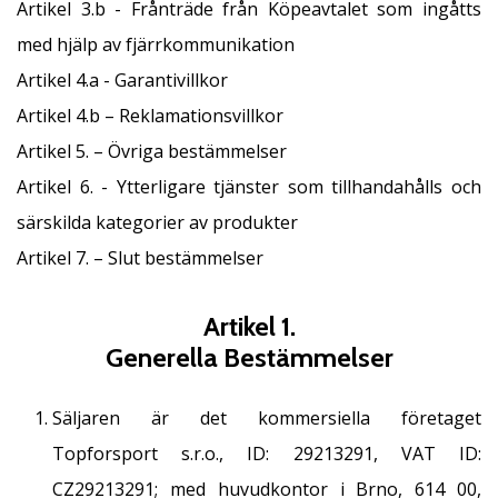
Artikel 3.b - Frånträde från Köpeavtalet som ingåtts
affiliate
program
med hjälp av fjärrkommunikation
Har
Artikel 4.a - Garantivillkor
du
Artikel 4.b – Reklamationsvillkor
din
egen
Artikel 5. – Övriga bestämmelser
hemsida,
Artikel 6. - Ytterligare tjänster som tillhandahålls och
blogg, en
Facebook-
särskilda kategorier av produkter
sida
Artikel 7. – Slut bestämmelser
eller
ett
diskussionsforum?
Artikel 1.
Ta
Generella Bestämmelser
chansen
att tjäna
pengar.
Säljaren är det kommersiella företaget
Gå
Topforsport s.r.o., ID: 29213291, VAT ID:
med
i
CZ29213291; med huvudkontor i Brno, 614 00,