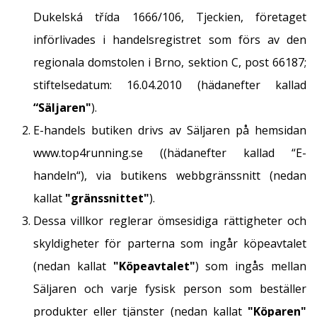
vårt…
Dukelská třída 1666/106, Tjeckien, företaget
införlivades i handelsregistret som förs av den
regionala domstolen i Brno, sektion C, post 66187;
Visa
stiftelsedatum: 16.04.2010 (hädanefter kallad
alla
artiklar
“Säljaren"
).
E-handels butiken drivs av Säljaren på hemsidan
www.top4running.se ((hädanefter kallad “E-
handeln“), via butikens webbgränssnitt (nedan
kallat
"gränssnittet"
).
Dessa villkor reglerar ömsesidiga rättigheter och
skyldigheter för parterna som ingår köpeavtalet
(nedan kallat
"Köpeavtalet"
) som ingås mellan
Säljaren och varje fysisk person som beställer
produkter eller tjänster (nedan kallat
"Köparen"