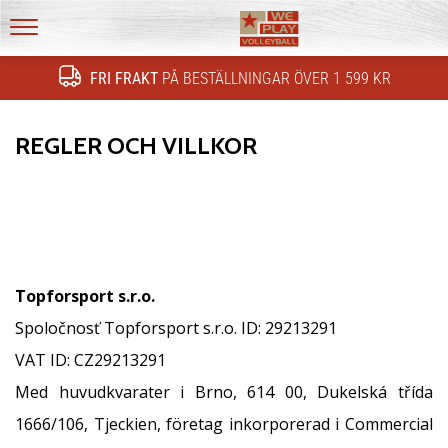
Upptäck
de
tekniska
WePlayVolleyball.se
uppdateringarna
FRI FRAKT
PÅ BESTÄLLNINGAR ÖVER 1 599 KR
och
ta
reda
REGLER OCH VILLKOR
på
om
det
är…
Topforsport s.r.o.
11. 8. 2022
•
Spoločnosť Topforsport s.r.o. ID: 29213291
2 min. läsning
VAT ID: CZ29213291
Blir
Med huvudkvarater i Brno, 614 00, Dukelská třída
vår
nästa
1666/106, Tjeckien, företag inkorporerad i Commercial
volleyball