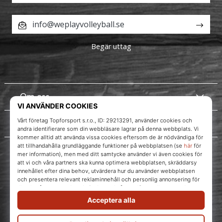
info@weplayvolleyball.se
Begär uttag
Om oss
Kundtjänst
Instagram
WePlayVolleyball.se