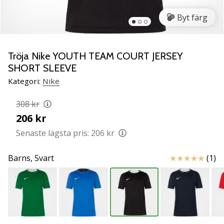
ambassadör
Byt färg
Har
du
samma
Tröja Nike YOUTH TEAM COURT JERSEY
passion
SHORT SLEEVE
som
vi?
Kategori:
Nike
Join
us
308 kr
as
206 kr
a
Senaste lägsta pris:
206 kr
Brand
Ambassador.
Recensioner
Barns,
Svart
(1)
11. 8. 2022
•
3 min. läsning
Weplayvolleyball