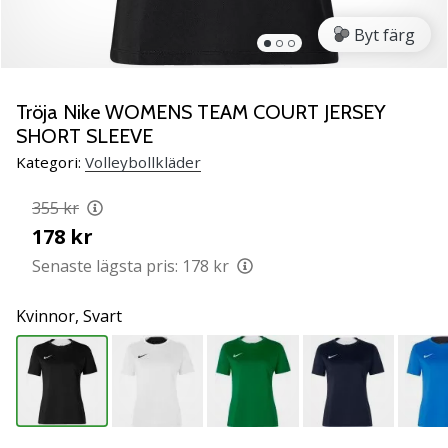
ambassadör
Byt färg
Har
du
samma
Tröja Nike WOMENS TEAM COURT JERSEY
passion
SHORT SLEEVE
som
vi?
Kategori:
Volleybollkläder
Join
us
355 kr
as
178 kr
a
Senaste lägsta pris:
178 kr
Brand
Ambassador.
Kvinnor,
Svart
11. 8. 2022
•
3 min. läsning
Weplayvolleyball