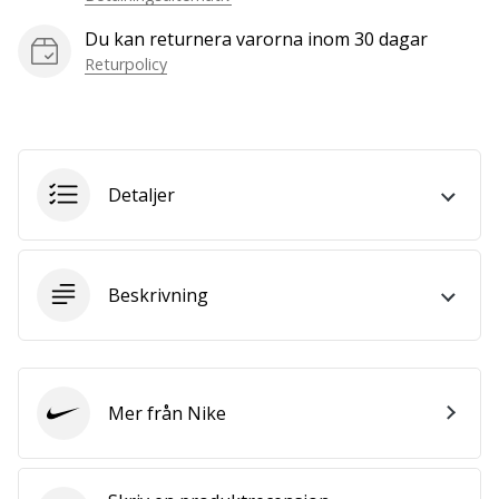
vårt…
Du kan returnera varorna inom 30 dagar
Returpolicy
Visa
alla
artiklar
Detaljer
Beskrivning
Mer från Nike
Nike