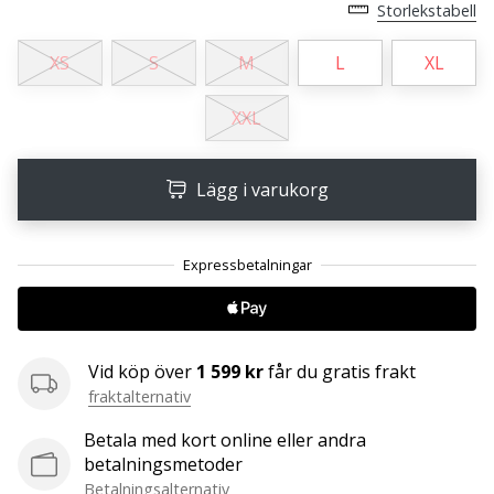
affiliate
Storlekstabell
program
XS
S
M
L
XL
Har
du
XXL
din
egen
hemsida,
Lägg i varukorg
blogg, en
Facebook-
sida
eller
ett
diskussionsforum?
Ta
chansen
Vid köp över
1 599 kr
får du gratis frakt
att tjäna
fraktalternativ
pengar.
Gå
Betala med kort online eller andra
med
betalningsmetoder
i
Betalningsalternativ