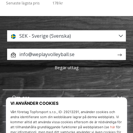
Senaste lägsta pris
178 kr
SEK - Sverige (Svenska)
info@weplayvolleyball.se
Begär uttag
Om oss
Kundtjänst