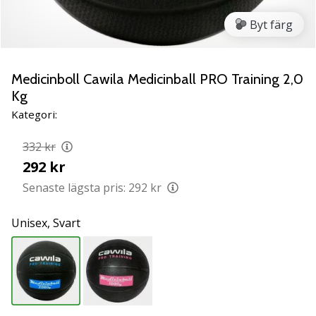
ambassadör
Byt färg
Har
du
samma
Medicinboll Cawila Medicinball PRO Training 2,0
passion
Kg
som
vi?
Kategori:
Join
us
332 kr
as
292 kr
a
Senaste lägsta pris:
292 kr
Brand
Ambassador.
Unisex,
Svart
11. 8. 2022
•
3 min. läsning
Weplayvolleyball