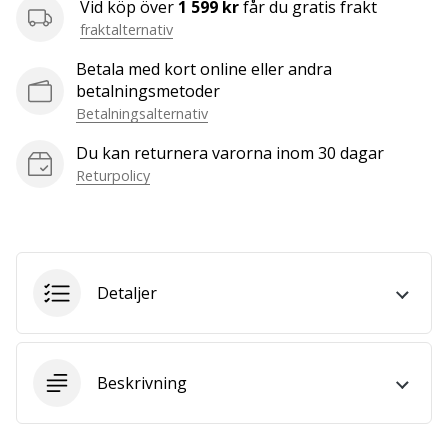
Vid köp över
1 599 kr
får du gratis frakt
vårt…
fraktalternativ
Betala med kort online eller andra
betalningsmetoder
Visa
Betalningsalternativ
alla
artiklar
Du kan returnera varorna inom 30 dagar
Returpolicy
Detaljer
Beskrivning