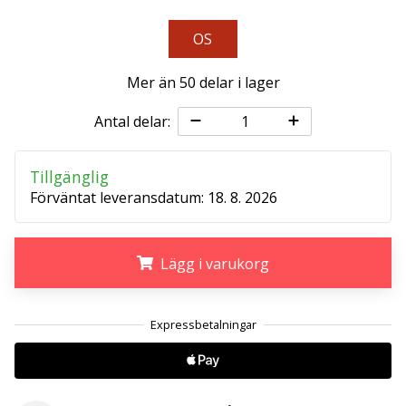
affiliate
program
OS
Har
du
Mer än 50 delar i lager
din
egen
Antal delar:
hemsida,
blogg, en
Tillgänglig
Facebook-
Förväntat leveransdatum:
18. 8. 2026
sida
eller
ett
diskussionsforum?
Lägg i varukorg
Ta
chansen
.
.
.
att tjäna
pengar.
Gå
med
i