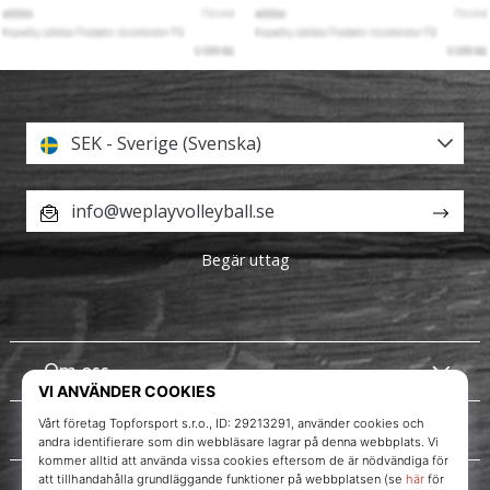
SEK - Sverige (Svenska)
info@weplayvolleyball.se
Begär uttag
Om oss
Kundtjänst