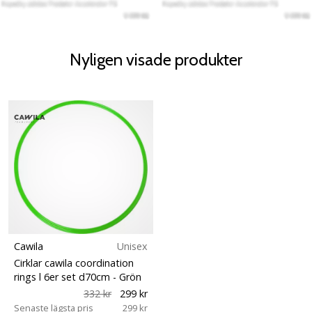
Nyligen visade produkter
Cawila
Unisex
Cirklar cawila coordination
rings l 6er set d70cm
- Grön
332 kr
299 kr
Senaste lägsta pris
299 kr