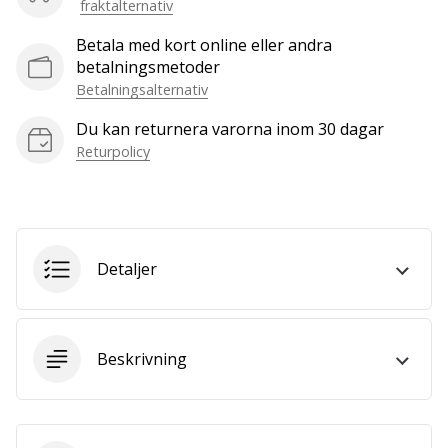
fraktalternativ
vårt…
Betala med kort online eller andra
betalningsmetoder
Betalningsalternativ
Visa
alla
Du kan returnera varorna inom 30 dagar
artiklar
Returpolicy
Detaljer
Beskrivning