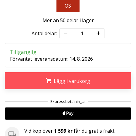
affiliate
OS
program
Har
Mer än 50 delar i lager
du
din
Antal delar:
egen
hemsida,
Tillgänglig
blogg, en
Förväntat leveransdatum:
14. 8. 2026
Facebook-
sida
eller
ett
Lägg i varukorg
diskussionsforum?
Ta
.
.
.
chansen
att tjäna
pengar.
Gå
med
Vid köp över
1 599 kr
får du gratis frakt
i