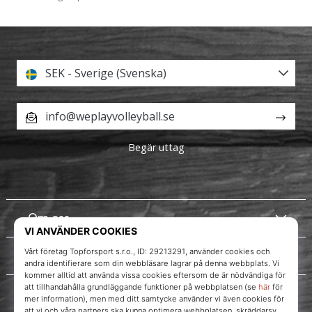
SEK - Sverige (Svenska)
info@weplayvolleyball.se
Begär uttag
Om oss
Kundtjänst