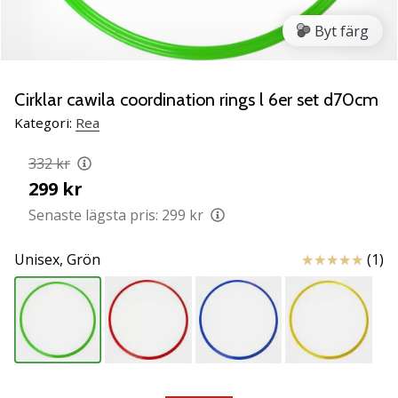
ambassadör
Byt färg
Har
du
samma
Cirklar cawila coordination rings l 6er set d70cm
passion
som
Kategori:
Rea
vi?
Join
332 kr
us
299 kr
as
Senaste lägsta pris:
299 kr
a
Brand
Recensioner
Unisex,
Grön
(1)
Ambassador.
11. 8. 2022
•
3 min. läsning
Weplayvolleyball