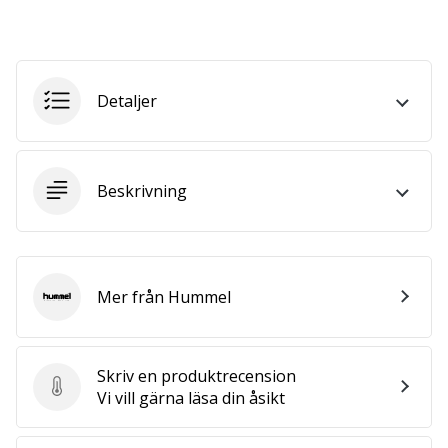
vårt…
Visa
Detaljer
alla
artiklar
Beskrivning
Mer från Hummel
Hummel
Skriv en produktrecension
Skriv en produktrecension
Vi vill gärna läsa din åsikt