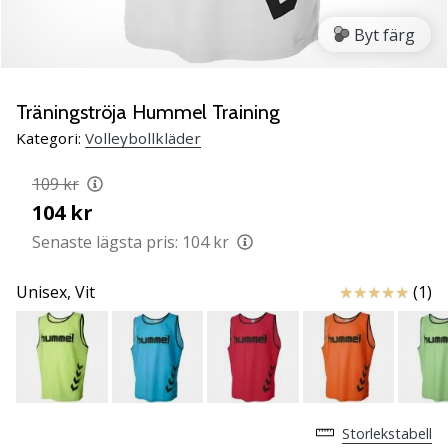
ambassadör
Byt färg
Har
du
samma
Träningströja Hummel Training
passion
som
Kategori:
Volleybollkläder
vi?
Join
109 kr
us
104 kr
as
Senaste lägsta pris:
104 kr
a
Brand
Recensioner
Unisex,
Vit
(1)
Ambassador.
11. 8. 2022
•
3 min. läsning
Weplayvolleyball
Storlekstabell