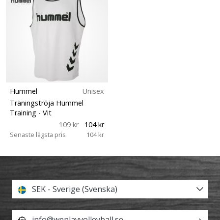
Hummel
Unisex
Träningströja Hummel
Training
- Vit
109 kr
104 kr
Senaste lägsta pris
104 kr
SEK - Sverige (Svenska)
info@weplayvolleyball.se