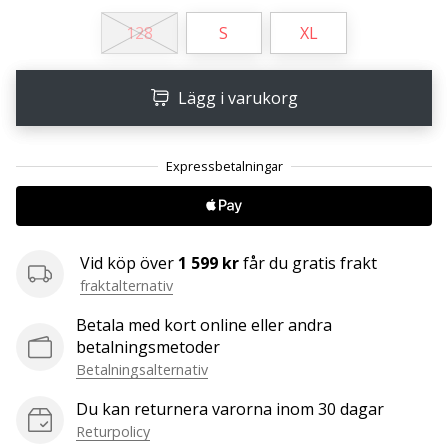
affiliate
128
S
XL
program
Har
du
Lägg i varukorg
din
egen
hemsida,
blogg, en
Facebook-
sida
eller
Vid köp över
1 599 kr
får du gratis frakt
ett
diskussionsforum?
fraktalternativ
Ta
Betala med kort online eller andra
chansen
betalningsmetoder
att tjäna
Betalningsalternativ
pengar.
Gå
Du kan returnera varorna inom 30 dagar
med
Returpolicy
i