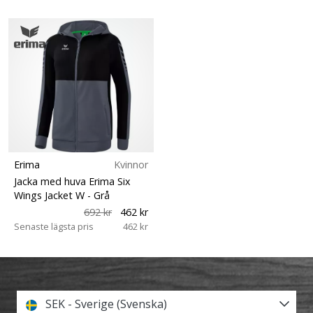
Erima
Kvinnor
Jacka med huva Erima Six
Wings Jacket W
- Grå
692 kr
462 kr
Senaste lägsta pris
462 kr
SEK - Sverige (Svenska)