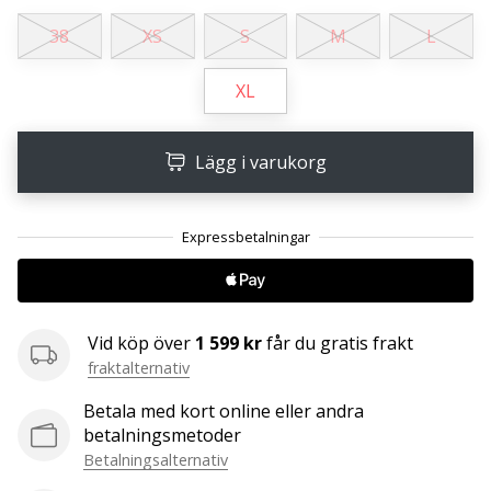
affiliate
38
XS
S
M
L
program
Har
XL
du
din
egen
Lägg i varukorg
hemsida,
blogg, en
Facebook-
sida
eller
ett
diskussionsforum?
Ta
Vid köp över
1 599 kr
får du gratis frakt
chansen
fraktalternativ
att tjäna
pengar.
Betala med kort online eller andra
Gå
betalningsmetoder
med
Betalningsalternativ
i