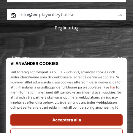
info@weplayvolleyball.se
Begär uttag
Om oss
Kundtjänst
Instagram
WePlayVolleyball.se