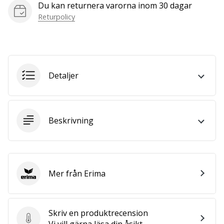
Du kan returnera varorna inom 30 dagar
vårt…
Returpolicy
Visa
alla
artiklar
Detaljer
Beskrivning
Mer från Erima
Erima
Skriv en produktrecension
Skriv en produktrecension
Vi vill gärna läsa din åsikt