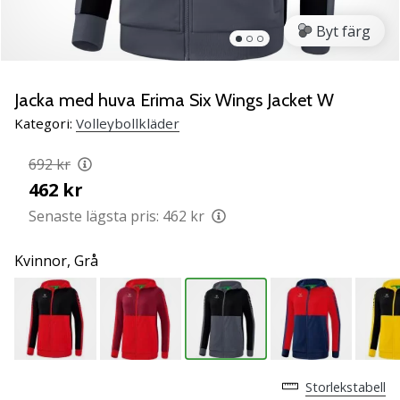
ambassadör
Byt färg
Har
du
samma
Jacka med huva Erima Six Wings Jacket W
passion
som
Kategori:
Volleybollkläder
vi?
Join
692 kr
us
462 kr
as
Senaste lägsta pris:
462 kr
a
Brand
Kvinnor,
Grå
Ambassador.
11. 8. 2022
•
3 min. läsning
Weplayvolleyball
Storlekstabell