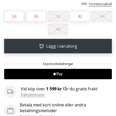
affiliate
Storlekstabell
program
34
36
38
42
44
Har
du
din
40
egen
hemsida,
blogg, en
Lägg i varukorg
Facebook-
sida
eller
ett
diskussionsforum?
Ta
chansen
Vid köp över
1 599 kr
får du gratis frakt
att tjäna
fraktalternativ
pengar.
Gå
Betala med kort online eller andra
med
betalningsmetoder
i