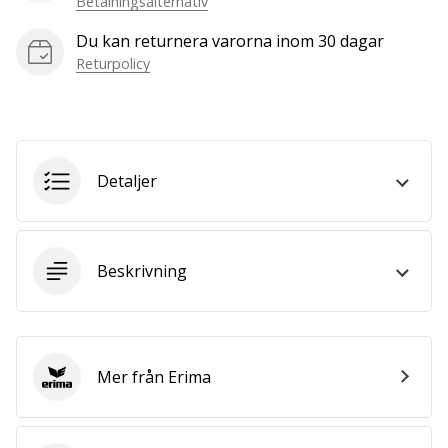
Betalningsalternativ
vårt…
Du kan returnera varorna inom 30 dagar
Returpolicy
Visa
alla
artiklar
Detaljer
Beskrivning
Mer från Erima
Erima