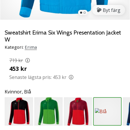
ambassadör
Byt färg
Har
du
samma
Sweatshirt Erima Six Wings Presentation Jacket
passion
W
som
vi?
Kategori:
Erima
Join
us
719 kr
as
453 kr
a
Senaste lägsta pris:
453 kr
Brand
Ambassador.
Kvinnor,
Blå
11. 8. 2022
•
3 min. läsning
Weplayvolleyball