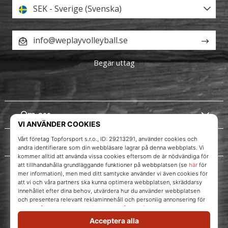
SEK - Sverige (Svenska)
info@weplayvolleyball.se
Begär uttag
Om oss
Kundtjänst
Instagram
WePlayVolleyball.se