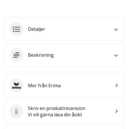
vårt…
Visa
Detaljer
alla
artiklar
Beskrivning
Mer från Erima
Erima
Skriv en produktrecension
Skriv en produktrecension
Vi vill gärna läsa din åsikt