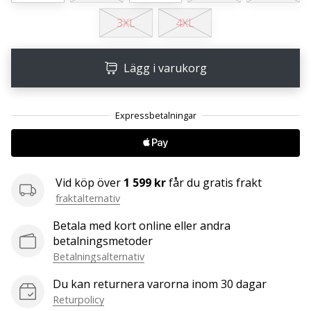
affiliate
3XL
4XL
program
Har
du
Lägg i varukorg
din
egen
hemsida,
blogg, en
Facebook-
sida
eller
Vid köp över
1 599 kr
får du gratis frakt
ett
diskussionsforum?
fraktalternativ
Ta
Betala med kort online eller andra
chansen
betalningsmetoder
att tjäna
Betalningsalternativ
pengar.
Gå
Du kan returnera varorna inom 30 dagar
med
Returpolicy
i