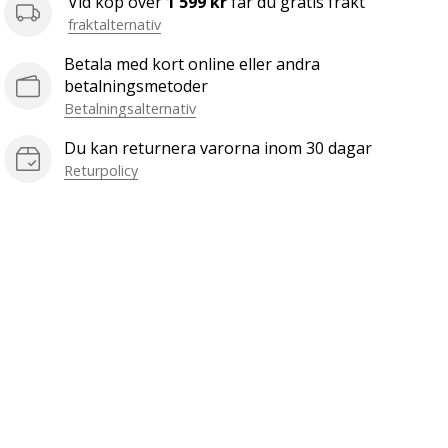
Vid köp över
1 599 kr
får du gratis frakt
fraktalternativ
Betala med kort online eller andra
betalningsmetoder
Betalningsalternativ
Du kan returnera varorna inom 30 dagar
Returpolicy