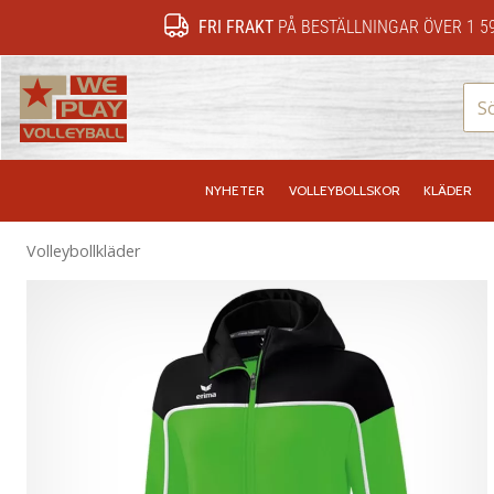
FRI FRAKT
PÅ BESTÄLLNINGAR ÖVER 1 5
WePlayVolleyball.se
NYHETER
VOLLEYBOLLSKOR
KLÄDER
Volleybollkläder