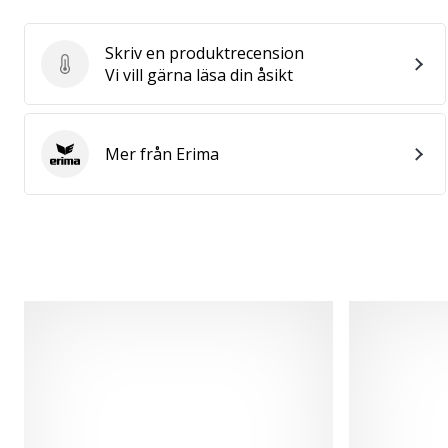
Skriv en produktrecension
Skriv en produktrecension
Vi vill gärna läsa din åsikt
Mer från Erima
Erima