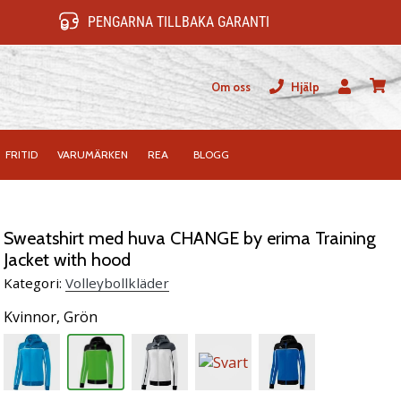
PENGARNA TILLBAKA GARANTI
Om oss
Hjälp
varuk
FRITID
VARUMÄRKEN
REA
BLOGG
Sweatshirt med huva CHANGE by erima Training
Jacket with hood
Kategori:
Volleybollkläder
Kvinnor,
Grön