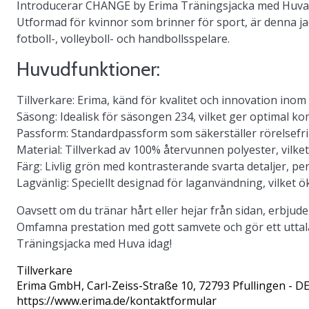
Introducerar
CHANGE by Erima Träningsjacka med Huva
Utformad för kvinnor som brinner för sport, är denna j
fotboll-, volleyboll- och handbollsspelare.
Huvudfunktioner:
Tillverkare:
Erima, känd för kvalitet och innovation inom
Säsong:
Idealisk för säsongen 234, vilket ger optimal ko
Passform:
Standardpassform som säkerställer rörelsefrihe
Material:
Tillverkad av 100% återvunnen polyester, vilke
Färg:
Livlig grön med kontrasterande svarta detaljer, perf
Lagvänlig:
Speciellt designad för laganvändning, vilket 
Oavsett om du tränar hårt eller hejar från sidan, erbjud
Omfamna prestation med gott samvete och gör ett uttal
Träningsjacka med Huva idag!
Tillverkare
Erima GmbH
, Carl-Zeiss-Straße 10, 72793 Pfullingen - D
https://www.erima.de/kontaktformular