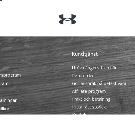
Kundtjänst
Utöva ångerrätten här
rsprogram
Returorder
ogram
Gör anspråk på defekt vara
Affiliate program
Frakt och betalning
ällningar
Hitta rätt storlek
llkor
Kontakt
FAQ
Sekretesspolicy