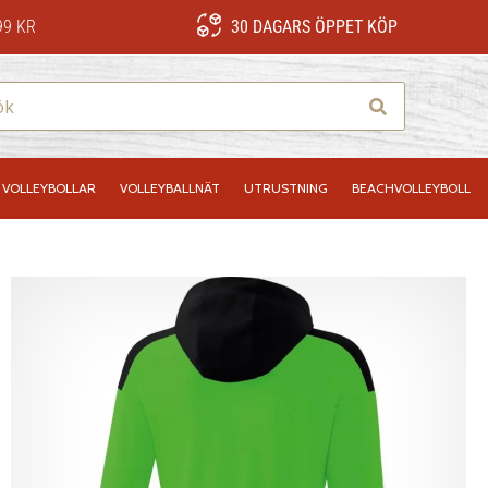
99 KR
30 DAGARS ÖPPET KÖP
Sök
VOLLEYBOLLAR
VOLLEYBALLNÄT
UTRUSTNING
BEACHVOLLEYBOLL