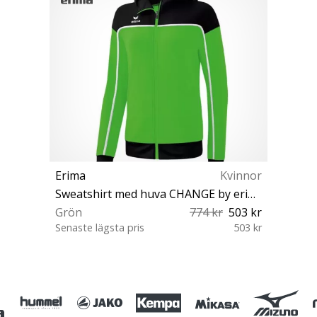
Erima
Kvinnor
Sweatshirt med huva CHANGE by erima Training Jacket with hood
Grön
774 kr
503 kr
Senaste lägsta pris
503 kr
36 40 42