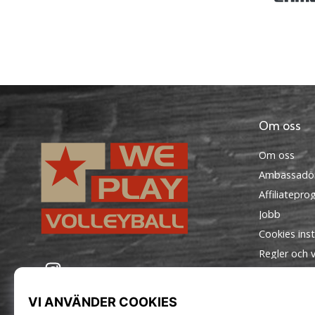
Om oss
Om oss
Ambassadö
Affiliatepr
Jobb
Cookies inst
Regler och vi
WePlayVolleyball.se
Instagram