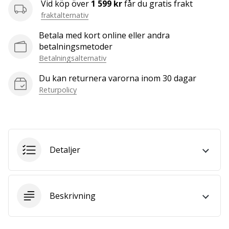
Vid köp över
1 599 kr
får du gratis frakt
vårt…
fraktalternativ
Betala med kort online eller andra
betalningsmetoder
Visa
Betalningsalternativ
alla
artiklar
Du kan returnera varorna inom 30 dagar
Returpolicy
Detaljer
Beskrivning