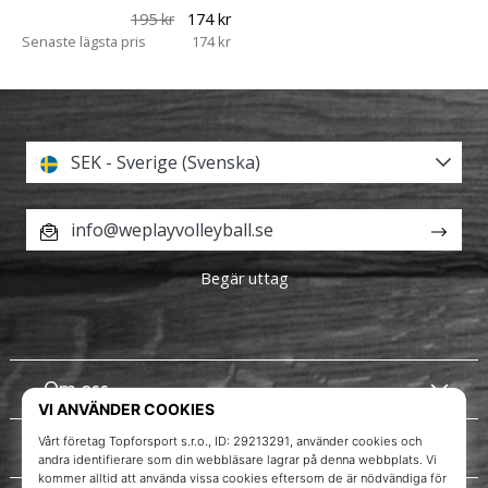
195 kr
174 kr
Senaste lägsta pris
174 kr
SEK - Sverige (Svenska)
info@weplayvolleyball.se
Begär uttag
Om oss
Kundtjänst