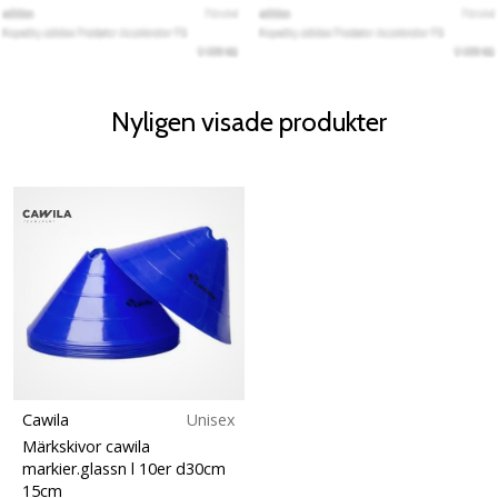
Nyligen visade produkter
Cawila
Unisex
Märkskivor cawila
markier.glassn l 10er d30cm
15cm