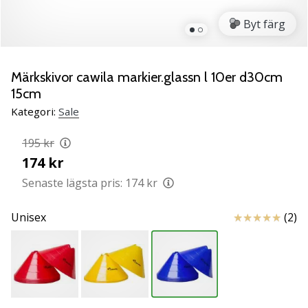
ambassadör
Byt färg
Har
du
samma
Märkskivor cawila markier.glassn l 10er d30cm
passion
15cm
som
vi?
Kategori:
Sale
Join
us
195 kr
as
174 kr
a
Senaste lägsta pris:
174 kr
Brand
Ambassador.
Recensioner
Unisex
(2)
11. 8. 2022
•
3 min. läsning
Weplayvolleyball