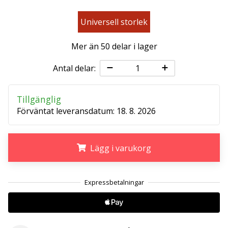
affiliate
program
Universell storlek
Har
du
Mer än 50 delar i lager
din
egen
Antal delar:
hemsida,
blogg, en
Tillgänglig
Facebook-
Förväntat leveransdatum:
18. 8. 2026
sida
eller
ett
diskussionsforum?
Lägg i varukorg
Ta
chansen
.
.
.
att tjäna
pengar.
Gå
med
i