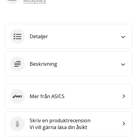
Returpolicy
vårt…
Visa
Detaljer
alla
artiklar
Beskrivning
Mer från ASICS
ASICS
Skriv en produktrecension
Skriv en produktrecension
Vi vill gärna läsa din åsikt