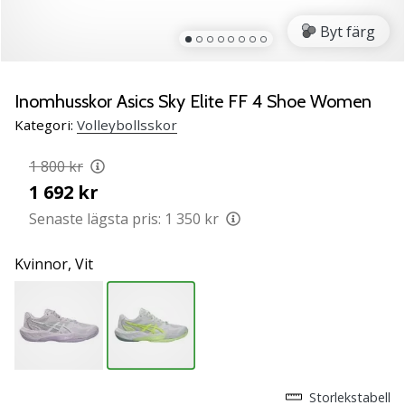
ambassadör
Byt färg
Har
du
samma
Inomhusskor Asics Sky Elite FF 4 Shoe Women
passion
som
Kategori:
Volleybollsskor
vi?
Join
1 800 kr
us
1 692 kr
as
Senaste lägsta pris:
1 350 kr
a
Brand
Kvinnor,
Vit
Ambassador.
11. 8. 2022
•
3 min. läsning
Weplayvolleyball
Storlekstabell