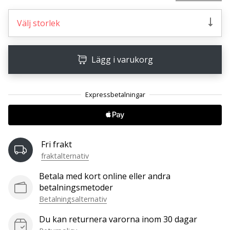
affiliate
program
Välj storlek
Har
du
din
Lägg i varukorg
egen
hemsida,
blogg, en
Facebook-
sida
eller
ett
Fri frakt
diskussionsforum?
fraktalternativ
Ta
chansen
Betala med kort online eller andra
att tjäna
betalningsmetoder
pengar.
Betalningsalternativ
Gå
med
Du kan returnera varorna inom 30 dagar
i