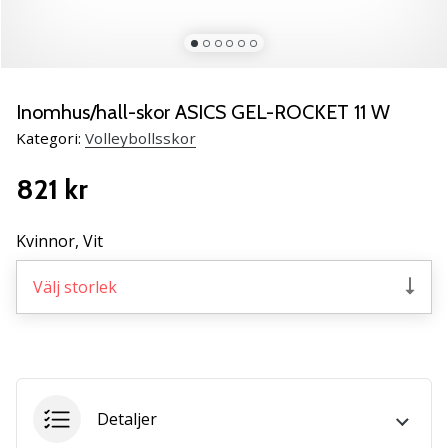
ambassadör
Har
du
samma
Inomhus/hall-skor ASICS GEL-ROCKET 11 W
passion
som
Kategori:
Volleybollsskor
vi?
Join
821 kr
us
as
Kvinnor,
Vit
a
Brand
Välj storlek
Ambassador.
11. 8. 2022
•
3 min. läsning
Detaljer
Weplayvolleyball