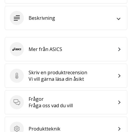
affiliate
program
Beskrivning
Har
du
din
egen
hemsida,
Mer från ASICS
blogg, en
ASICS
Facebook-
sida
eller
Skriv en produktrecension
ett
Skriv en produktrecension
Vi vill gärna läsa din åsikt
diskussionsforum?
Ta
chansen
Frågor
att tjäna
Frågor
Fråga oss vad du vill
pengar.
Gå
med
Produktteknik
i
Produktteknik