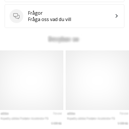
vårt…
Frågor
Frågor
Fråga oss vad du vill
Visa
alla
artiklar