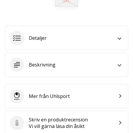
3XL
affiliate
program
Har
du
din
Detaljer
egen
hemsida,
blogg, en
Facebook-
Beskrivning
sida
eller
ett
diskussionsforum?
Ta
Mer från Uhlsport
chansen
Uhlsport
att tjäna
pengar.
Gå
Skriv en produktrecension
med
Skriv en produktrecension
Vi vill gärna läsa din åsikt
i