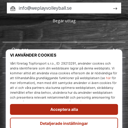
info@weplayvolleyball.se
Begär uttag
Om oss
Kundtjänst
Instagram
WePlayVolleyball.se