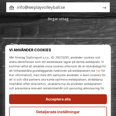
info@weplayvolleyball.se
Begär uttag
Om oss
Kundtjänst
Instagram
WePlayVolleyball.se