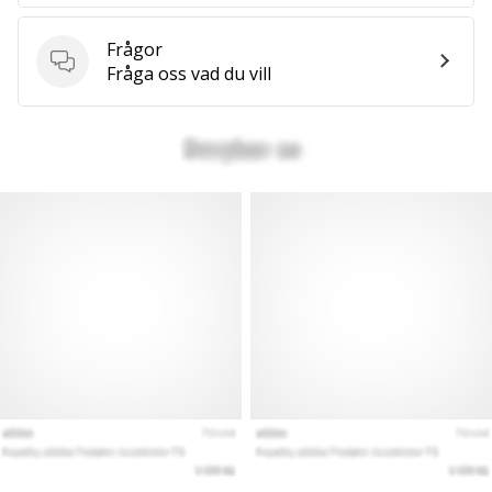
vårt…
Frågor
Frågor
Fråga oss vad du vill
Visa
alla
artiklar