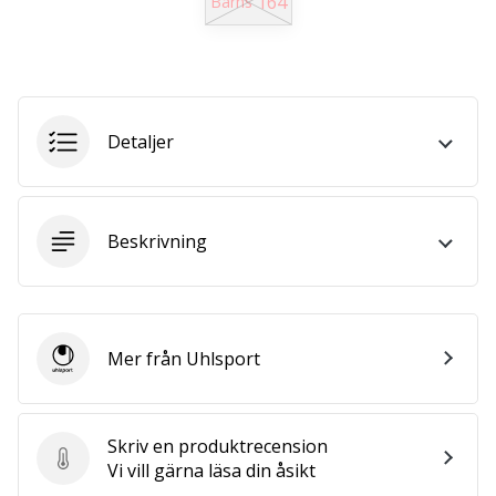
164
Barns
affiliate
program
Har
du
din
Detaljer
egen
hemsida,
blogg, en
Facebook-
Beskrivning
sida
eller
ett
diskussionsforum?
Ta
Mer från Uhlsport
chansen
Uhlsport
att tjäna
pengar.
Gå
Skriv en produktrecension
med
Skriv en produktrecension
Vi vill gärna läsa din åsikt
i