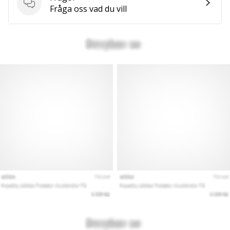
vårt…
Frågor
Fråga oss vad du vill
Visa
alla
artiklar