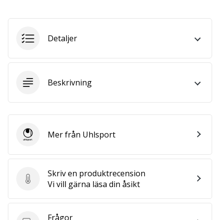
affiliate
program
Har
Detaljer
du
din
egen
hemsida,
Beskrivning
blogg, en
Facebook-
sida
eller
ett
Mer från Uhlsport
Uhlsport
diskussionsforum?
Ta
chansen
att tjäna
Skriv en produktrecension
pengar.
Skriv en produktrecension
Vi vill gärna läsa din åsikt
Gå
med
i
Frågor