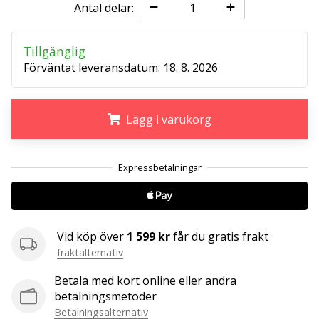
affiliate
Antal delar:
program
Har
Tillgänglig
du
Förväntat leveransdatum:
18. 8. 2026
din
egen
hemsida,
Lägg i varukorg
blogg, en
Facebook-
sida
.
.
.
eller
ett
diskussionsforum?
Ta
chansen
Vid köp över
1 599 kr
får du gratis frakt
att tjäna
fraktalternativ
pengar.
Betala med kort online eller andra
Gå
betalningsmetoder
med
i
Betalningsalternativ