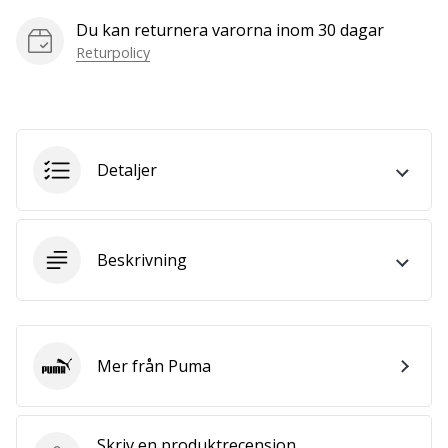
vårt…
Du kan returnera varorna inom 30 dagar
Returpolicy
Visa
alla
artiklar
Detaljer
Beskrivning
Mer från Puma
Puma
Skriv en produktrecension