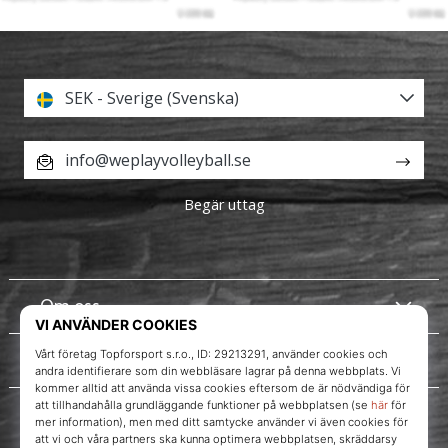
SEK - Sverige (Svenska)
info@weplayvolleyball.se
Begär uttag
Om oss
Kundtjänst