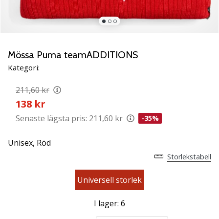
ambassadör
Har
du
samma
Mössa Puma teamADDITIONS
passion
som
Kategori:
vi?
Join
211,60 kr
us
138 kr
as
Senaste lägsta pris:
211,60 kr
-35%
a
Brand
Unisex,
Röd
Ambassador.
Storlekstabell
11. 8. 2022
Universell storlek
•
3 min. läsning
I lager: 6
Weplayvolleyball