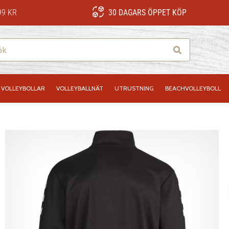
99 KR
30 DAGARS ÖPPET KÖP
Sök
VOLLEYBOLLAR
VOLLEYBALLNÄT
UTRUSTNING
BEACHVOLLEYBOLL