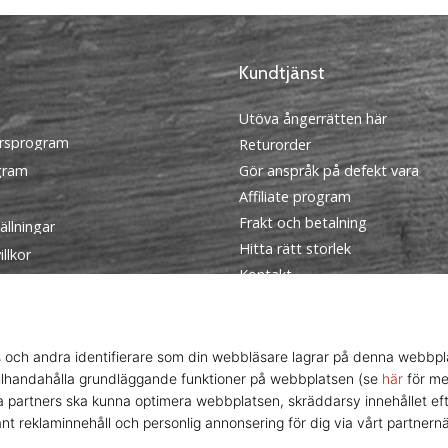
Kundtjänst
Utöva ångerrätten här
rsprogram
Returorder
ogram
Gör anspråk på defekt vara
Affiliate program
Frakt och betalning
ällningar
Hitta rätt storlek
llkor
Kontakt
FAQ
Sekretesspolicy
Ambassador program
© 2010 – 2026
WePlayVolleyball.se