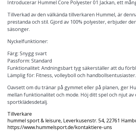
Introducerar
Hummel Core Polyester 01 Jackan
, ett mång
Tillverkad av den välkända tillverkaren Hummel, är den
prestanda och stil. Gjord av 100% polyester, erbjuder d
säsonger.
Nyckelfunktioner:
Färg:
Snygg svart
Passform:
Standard
Funktionalitet:
Andningsbart tyg säkerställer att du förb
Lämplig för:
Fitness, volleyboll och handbollsentusiaster.
Oavsett om du tränar på gymmet eller på planen, ger H
mellan funktionalitet och mode. Höj ditt spel och njut a
sportklädesdetalj.
Tillverkare
hummel sport & leisure
, Leverkusenstr. 54, 22761 Hamb
https://www.hummelsport.de/kontaktiere-uns