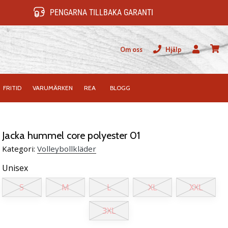
PENGARNA TILLBAKA GARANTI
Om oss
Hjälp
varuk
FRITID
VARUMÄRKEN
REA
BLOGG
Jacka hummel core polyester 01
Kategori:
Volleybollkläder
Unisex
S
M
L
XL
XXL
3XL