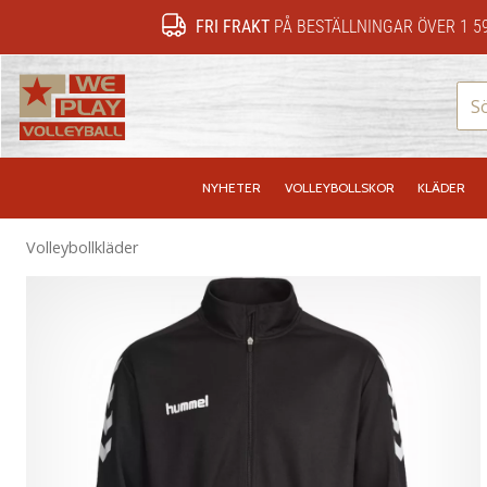
FRI FRAKT
PÅ BESTÄLLNINGAR ÖVER 1 5
WePlayVolleyball.se
NYHETER
VOLLEYBOLLSKOR
KLÄDER
Volleybollkläder