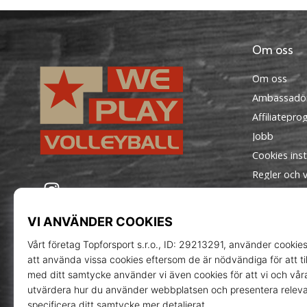
Om oss
Om oss
Ambassadö
Affiliatepr
Jobb
Cookies inst
Regler och vi
WePlayVolleyball.se
Instagram