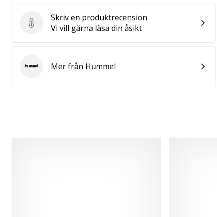
Skriv en produktrecension
Skriv en produktrecension
Vi vill gärna läsa din åsikt
Mer från Hummel
Hummel