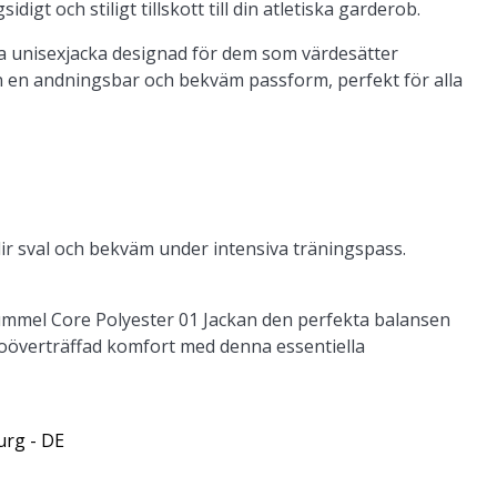
sidigt och stiligt tillskott till din atletiska garderob.
na unisexjacka designad för dem som värdesätter
en en andningsbar och bekväm passform, perfekt för alla
lir sval och bekväm under intensiva träningspass.
ummel Core Polyester 01 Jackan den perfekta balansen
v oöverträffad komfort med denna essentiella
urg - DE