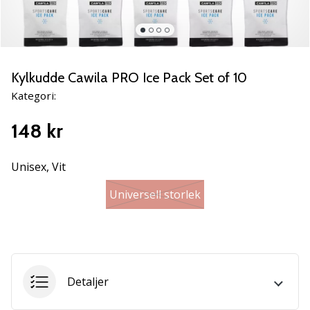
ambassadör
Har
du
samma
Kylkudde Cawila PRO Ice Pack Set of 10
passion
som
Kategori:
vi?
Join
148 kr
us
as
Unisex,
Vit
a
Brand
Universell storlek
Ambassador.
11. 8. 2022
•
3 min. läsning
Detaljer
Weplayvolleyball