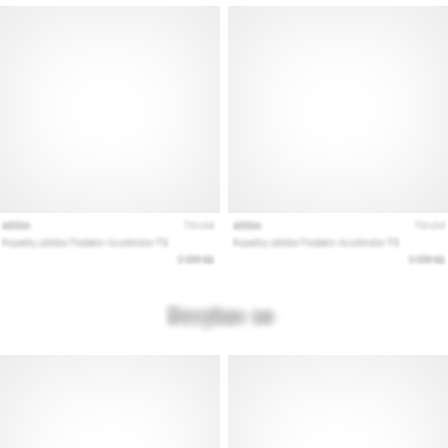
vårt…
Visa
alla
artiklar