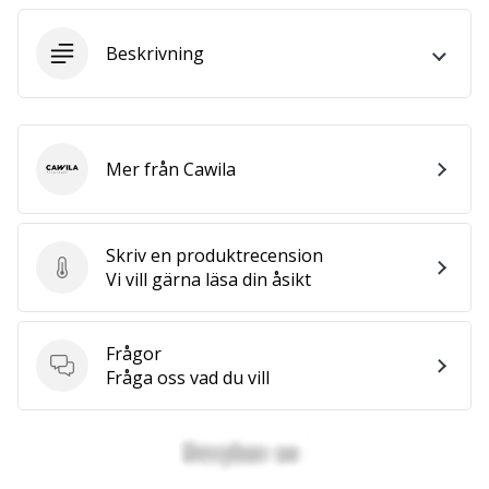
affiliate
program
Beskrivning
Har
du
din
egen
hemsida,
Mer från Cawila
Cawila
blogg, en
Facebook-
sida
Skriv en produktrecension
eller
Skriv en produktrecension
Vi vill gärna läsa din åsikt
ett
diskussionsforum?
Ta
Frågor
chansen
Frågor
Fråga oss vad du vill
att tjäna
pengar.
Gå
med
i