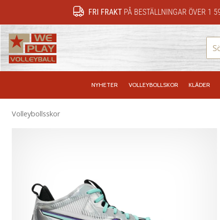
FRI FRAKT
PÅ BESTÄLLNINGAR ÖVER 1 5
WePlayVolleyball.se
NYHETER
VOLLEYBOLLSKOR
KLÄDER
Volleybollsskor