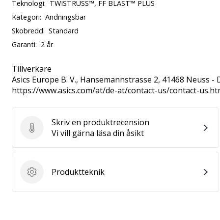
Teknologi:
TWISTRUSS™, FF BLAST™ PLUS
Kategori:
Andningsbar
Skobredd:
Standard
Garanti:
2 år
Tillverkare
Asics Europe B. V.
, Hansemannstrasse 2, 41468 Neuss - 
https://www.asics.com/at/de-at/contact-us/contact-us.ht
Skriv en produktrecension
Skriv en produktrecension
Vi vill gärna läsa din åsikt
Produktteknik
Produktteknik