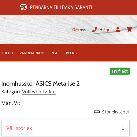
PENGARNA TILLBAKA GARANTI
Om oss
Hjälp
varuk
FRITID
VARUMÄRKEN
REA
BLOGG
Fri frakt
Inomhusskor ASICS Metarise 2
Kategori:
Volleybollsskor
Män,
Vit
Storlekstabell
Välj storlek