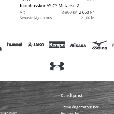
Inomhusskor ASICS Metarise 2
Vit
2 800 kr
2 660 kr
Senaste lägsta pris
2 100 kr
41½ 42 42½ 43½ 44 44½ 45 46
46½ 47 48 49
Kundtjänst
Utöva ångerrätten här
rsprogram
Returorder