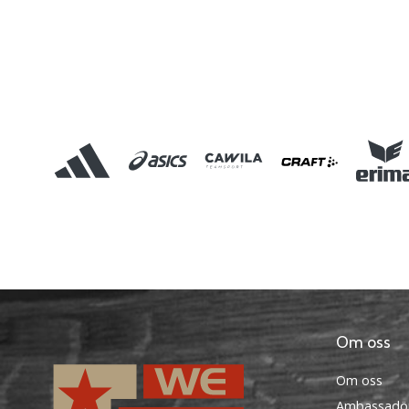
Om oss
Om oss
Ambassadö